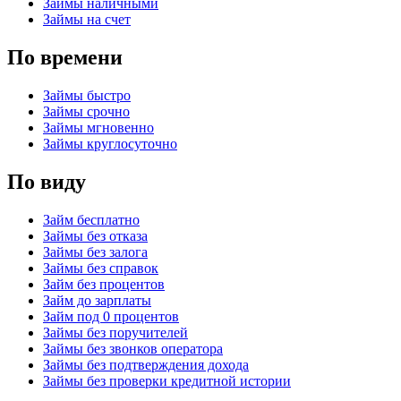
Займы наличными
Займы на счет
По времени
Займы быстро
Займы срочно
Займы мгновенно
Займы круглосуточно
По виду
Займ бесплатно
Займы без отказа
Займы без залога
Займы без справок
Займ без процентов
Займ до зарплаты
Займ под 0 процентов
Займы без поручителей
Займы без звонков оператора
Займы без подтверждения дохода
Займы без проверки кредитной истории