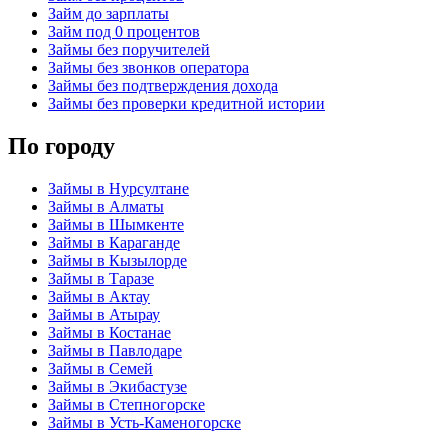
Займ до зарплаты
Займ под 0 процентов
Займы без поручителей
Займы без звонков оператора
Займы без подтверждения дохода
Займы без проверки кредитной истории
По городу
Займы в Нурсултане
Займы в Алматы
Займы в Шымкенте
Займы в Караганде
Займы в Кызылорде
Займы в Таразе
Займы в Актау
Займы в Атырау
Займы в Костанае
Займы в Павлодаре
Займы в Семей
Займы в Экибастузе
Займы в Степногорске
Займы в Усть-Каменогорске